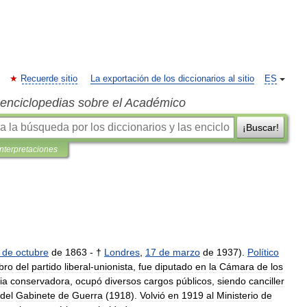
Recuerde sitio
La exportación de los diccionarios al sitio
ES
s enciclopedias sobre el Académico
¡Buscar!
interpretaciones
de
octubre
de
1863
- †
Londres
,
17
de
marzo
de
1937
).
Político
bro
del
partido
liberal
-
unionista
,
fue
diputado
en
la
Cámara
de
los
ia
conservadora
,
ocupó
diversos
cargos
públicos
,
siendo
canciller
del
Gabinete
de
Guerra
(
1918
).
Volvió
en
1919
al
Ministerio
de