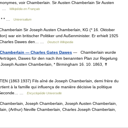
monymes, voir Chamberlain. Sir Austen Chamberlain Sir Austen
bre …
Wikipédia en Français
* * * …
Universalium
Chamberlain Sir Joseph Austen Chamberlain, KG (* 16. Oktober
n) war ein britischer Politiker und Außenminister. Er erhielt 1925
SA Charles Dawes den… …
Deutsch Wikipedia
 Chamberlain — Charles Gates Dawes
— Chamberlain wurde
 Verträgen, Dawes für den nach ihm benannten Plan zur Regelung
Joseph Austen Chamberlain, * Birmingham 16. 10. 1863, ✝
(1863 1937) Fils aîné de Joseph Chamberlain, demi frère du
ient à la famille qui influença de manière décisive la politique
à la Seconde… …
Encyclopédie Universelle
 Chamberlain, Joseph Chamberlain, Joseph Austen Chamberlain,
lain, (Arthur) Neville Chamberlain, Charles Joseph Chamberlain,