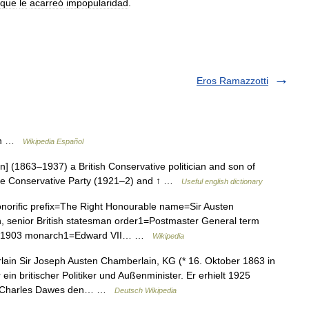
que
le
acarreó
impopularidad
.
Eros Ramazzotti
ain …
Wikipedia Español
 (1863–1937) a British Conservative politician and son of
the Conservative Party (1921–2) and ↑ …
Useful english dictionary
onorific prefix=The Right Honourable name=Sir Austen
, senior British statesman order1=Postmaster General term
ber 1903 monarch1=Edward VII… …
Wikipedia
ain Sir Joseph Austen Chamberlain, KG (* 16. Oktober 1863 in
in britischer Politiker und Außenminister. Er erhielt 1925
SA Charles Dawes den… …
Deutsch Wikipedia