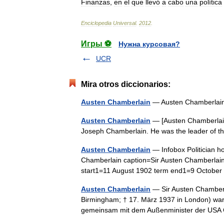
Finanzas
,
en
el
que
llevó
a
cabo
una
política
Enciclopedia
Universal
.
2012
.
Игры ⚽
Нужна курсовая?
UCR
Mira otros diccionarios:
Austen Chamberlain
— Austen Chamberl
Austen Chamberlain
— [Austen Chamberlain]
Joseph Chamberlain. He was the leader of 
Austen Chamberlain
— Infobox Politician h
Chamberlain caption=Sir Austen Chamberlain
start1=11 August 1902 term end1=9 Octo
Austen Chamberlain
— Sir Austen Chamberl
Birmingham; † 17. März 1937 in London) war e
gemeinsam mit dem Außenminister der U