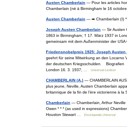
Austen Chamberlain
— Pour les articles ho
Chamberlain (né à Birmingham le 16 octo
Austen Chamberlain
— ➡ Chamberlain (I) 
Joseph Austen Chamberlain
— Sir Austen 
1863 in Birmingham; † 17. März 1937 in Londo
gemeinsam mit dem Außenminister der U
Friedensnobelpreis 1925: Joseph Austen
geehrt für seine Mitwirkung an den Locarno
der deutschen Kriegsschulden. Biografien 
London 16. 3. 1937; …
Universal-Lexikon
CHAMBERLAIN (A.)
— CHAMBERLAIN AUSTEN 
plus jeune, Neville, Austen Chamberlain appart
britannique de la fin de l’ère victorienne 
Chamberlain
— Chamberlain, Arthur Neville
Owen * * * (as used in expressions) Chamber
Houston Stewart …
Enciclopedia Universal