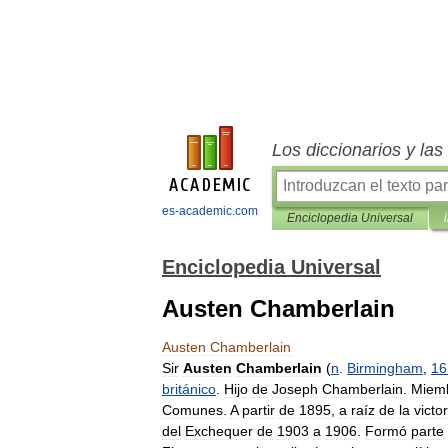
Los diccionarios y la
es-academic.com
Enciclopedia Universal
Enciclopedia Universal
Austen Chamberlain
Austen
Chamberlain
Sir
Austen
Chamberlain
(
n
.
Birmingham
,
16
británico
.
Hijo
de
Joseph
Chamberlain
.
Miem
Comunes
.
A
partir
de
1895
,
a
raíz
de
la
victor
del
Exchequer
de
1903
a
1906
.
Formó
parte