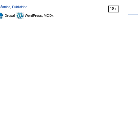
técnico
,
Publicidad
18+
Drupal,
WordPress, MODx.